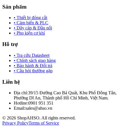
Sản phẩm
• Thiết bị đóng cắt
• Cảm biến & PLC
• Dây cáp & Đầu nối
• Phụ kiện cơ khí
Hỗ trợ
• Tra cứu Datasheet
• Chính sách giao hàng
• Bảo hành & Đổi trả
• Câu hỏi thường gặp
Liên hệ
Địa chỉ:
39/15 Đường Cao Bá Quát, Khu Phố Đông Tân,
Phường Dĩ An, Thành phố Hồ Chí Minh, Việt Nam.
Hotline:
0901 951 351
Email:
sales@ahso.vn
© 2026 ShopAHSO. All rights reserved.
Privacy Policy
Terms of Service