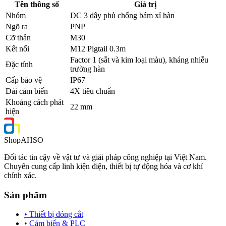
Tên thông số
Giá trị
Nhóm
DC 3 dây phủ chống bám xỉ hàn
Ngõ ra
PNP
Cỡ thân
M30
Kết nối
M12 Pigtail 0.3m
Factor 1 (sắt và kim loại màu), kháng nhiễu
Đặc tính
trường hàn
Cấp bảo vệ
IP67
Dải cảm biến
4X tiêu chuẩn
Khoảng cách phát
22 mm
hiện
Shop
AHSO
Đối tác tin cậy về vật tư và giải pháp công nghiệp tại Việt Nam.
Chuyên cung cấp linh kiện điện, thiết bị tự động hóa và cơ khí
chính xác.
Sản phẩm
• Thiết bị đóng cắt
• Cảm biến & PLC