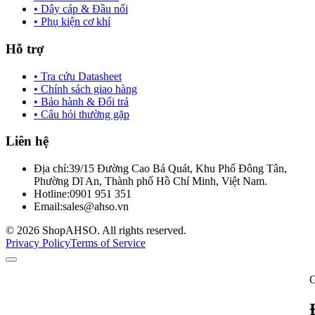
• Dây cáp & Đầu nối
• Phụ kiện cơ khí
Hỗ trợ
• Tra cứu Datasheet
• Chính sách giao hàng
• Bảo hành & Đổi trả
• Câu hỏi thường gặp
Liên hệ
Địa chỉ:
39/15 Đường Cao Bá Quát, Khu Phố Đông Tân,
Phường Dĩ An, Thành phố Hồ Chí Minh, Việt Nam.
Hotline:
0901 951 351
Email:
sales@ahso.vn
© 2026 ShopAHSO. All rights reserved.
Privacy Policy
Terms of Service
G