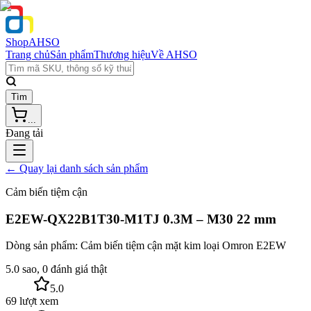
Shop
AHSO
Trang chủ
Sản phẩm
Thương hiệu
Về AHSO
Tìm
...
Đang tải
← Quay lại danh sách sản phẩm
Cảm biến tiệm cận
E2EW-QX22B1T30-M1TJ 0.3M – M30 22 mm
Dòng sản phẩm:
Cảm biến tiệm cận mặt kim loại Omron E2EW
5.0 sao, 0 đánh giá thật
5.0
69 lượt xem