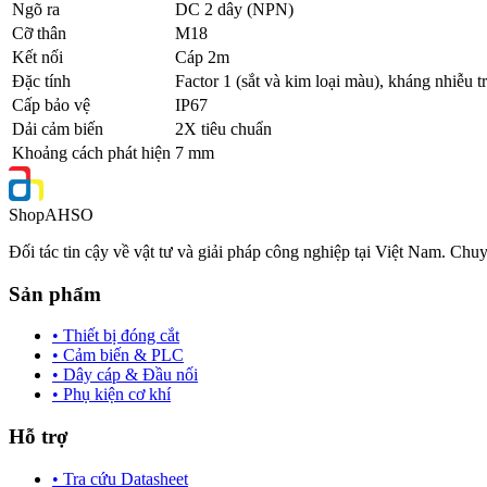
Ngõ ra
DC 2 dây (NPN)
Cỡ thân
M18
Kết nối
Cáp 2m
Đặc tính
Factor 1 (sắt và kim loại màu), kháng nhiễu 
Cấp bảo vệ
IP67
Dải cảm biến
2X tiêu chuẩn
Khoảng cách phát hiện
7 mm
Shop
AHSO
Đối tác tin cậy về vật tư và giải pháp công nghiệp tại Việt Nam. Chuy
Sản phẩm
• Thiết bị đóng cắt
• Cảm biến & PLC
• Dây cáp & Đầu nối
• Phụ kiện cơ khí
Hỗ trợ
• Tra cứu Datasheet