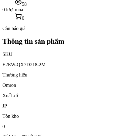
58
0 lượt mua
0
Cần báo giá
Thông tin sản phẩm
SKU
E2EW-QX7D218-2M
Thương hiệu
Omron
Xuất xứ
JP
Tồn kho
0