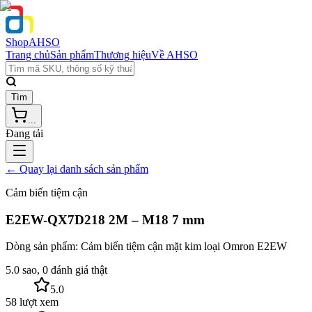
Shop
AHSO
Trang chủ
Sản phẩm
Thương hiệu
Về AHSO
Tìm
...
Đang tải
← Quay lại danh sách sản phẩm
Cảm biến tiệm cận
E2EW-QX7D218 2M – M18 7 mm
Dòng sản phẩm:
Cảm biến tiệm cận mặt kim loại Omron E2EW
5.0 sao, 0 đánh giá thật
5.0
58 lượt xem