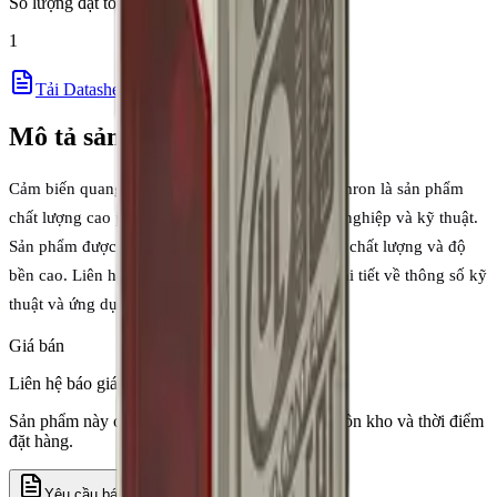
Số lượng đặt tối thiểu
1
Tải Datasheet (PDF)
Mô tả sản phẩm
Cảm biến quang Omron E3AS-L thương hiệu Omron là sản phẩm
chất lượng cao phục vụ cho các ứng dụng công nghiệp và kỹ thuật.
Sản phẩm được nhập khẩu chính hãng, đảm bảo chất lượng và độ
bền cao. Liên hệ với chúng tôi để được tư vấn chi tiết về thông số kỹ
thuật và ứng dụng phù hợp với nhu cầu của bạn.
Giá bán
Liên hệ báo giá
Sản phẩm này cần xác nhận giá theo số lượng, tồn kho và thời điểm
đặt hàng.
Yêu cầu báo giá