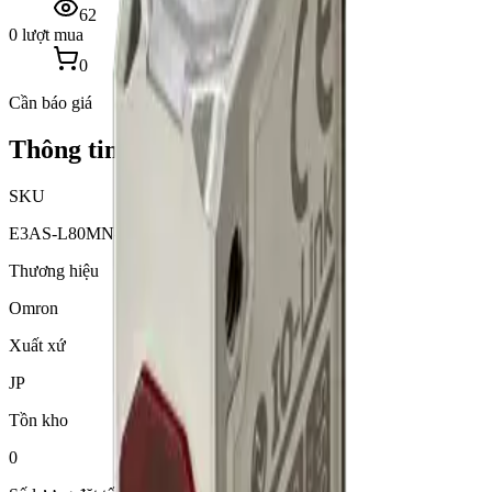
62
0 lượt mua
0
Cần báo giá
Thông tin sản phẩm
SKU
E3AS-L80MN-M1TJ-0.3M
Thương hiệu
Omron
Xuất xứ
JP
Tồn kho
0