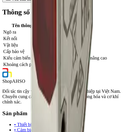
Thông số kỹ thuật
Tên thông số
Giá trị
Ngõ ra
NPN
Kết nối
M12 Pigtail 0.3m
Vật liệu
Thép không gỉ
Cấp bảo vệ
IP69K / IP67G
Kiểu cảm biến
Khuếch tán + triệt nền nâng cao
Khoảng cách phát hiện
10 – 80 mm
Shop
AHSO
Đối tác tin cậy về vật tư và giải pháp công nghiệp tại Việt Nam.
Chuyên cung cấp linh kiện điện, thiết bị tự động hóa và cơ khí
chính xác.
Sản phẩm
• Thiết bị đóng cắt
• Cảm biến & PLC