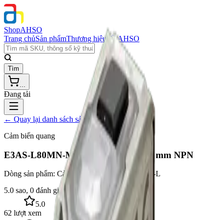
Shop
AHSO
Trang chủ
Sản phẩm
Thương hiệu
Về AHSO
Tìm
...
Đang tải
← Quay lại danh sách sản phẩm
Cảm biến quang
E3AS-L80MN-M1TJ 0.3M – 10 – 80 mm NPN
Dòng sản phẩm:
Cảm biến quang Omron E3AS-L
5.0 sao, 0 đánh giá thật
5.0
62 lượt xem