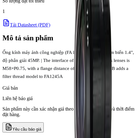
Số lượng đặt tối thiểu
1
Tải Datasheet (PDF)
Mô tả sản phẩm
Ống kính máy ảnh công nghiệp (FA lens) Chiopt cho cảm biến 1.4",
độ phân giải 45MP. | The interface of the FAxx45C series lenses is
M58×P0.75, with a flange distance of 10.9mm. | FA1245B adds a
filter thread model to FA1245A
Giá bán
Liên hệ báo giá
Sản phẩm này cần xác nhận giá theo số lượng, tồn kho và thời điểm
đặt hàng.
Yêu cầu báo giá