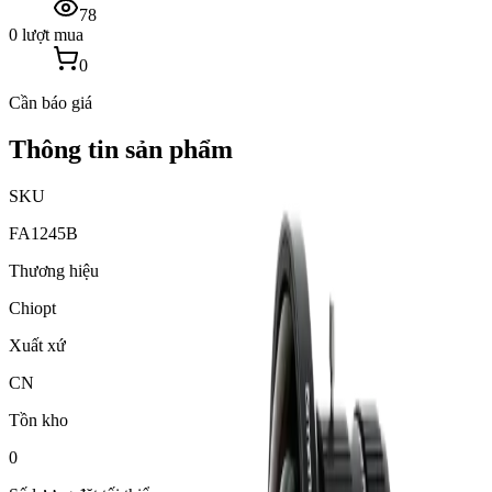
78
0 lượt mua
0
Cần báo giá
Thông tin sản phẩm
SKU
FA1245B
Thương hiệu
Chiopt
Xuất xứ
CN
Tồn kho
0