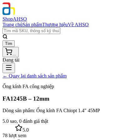
Shop
AHSO
Trang chủ
Sản phẩm
Thương hiệu
Về AHSO
Tìm
...
Đang tải
← Quay lại danh sách sản phẩm
Ống kính FA công nghiệp
FA1245B – 12mm
Dòng sản phẩm:
Ống kính FA Chiopt 1.4" 45MP
5.0 sao, 0 đánh giá thật
5.0
78 lượt xem