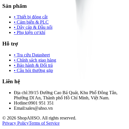
Sản phẩm
• Thiết bị đóng cắt
• Cảm biến & PLC
• Dây cáp & Đầu nối
• Phụ kiện cơ khí
Hỗ trợ
• Tra cứu Datasheet
• Chính sách giao hàng
• Bảo hành & Đổi trả
• Câu hỏi thường gặp
Liên hệ
Địa chỉ:
39/15 Đường Cao Bá Quát, Khu Phố Đông Tân,
Phường Dĩ An, Thành phố Hồ Chí Minh, Việt Nam.
Hotline:
0901 951 351
Email:
sales@ahso.vn
© 2026 ShopAHSO. All rights reserved.
Privacy Policy
Terms of Service