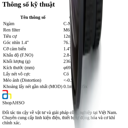
Thông số kỹ thuật
Tên thông số
Giá trị
Ngàm
C-Mount
Ren filter
M67×P0.75
Tiêu cự
12mm
Góc nhìn 1.4"
76.1°×55.7°
Cỡ cảm biến
1.4"
Khẩu độ (F.NO)
2.8-16
Khối lượng (g)
236.4
Kích thước (mm)
φ69.2×73.96
Lấy nét vô cực
Có
Méo ảnh (Distortion)
<-0.5%
Khoảng lấy nét gần nhất (MOD)
0.1m, 0.105x
Shop
AHSO
Đối tác tin cậy về vật tư và giải pháp công nghiệp tại Việt Nam.
Chuyên cung cấp linh kiện điện, thiết bị tự động hóa và cơ khí
chính xác.