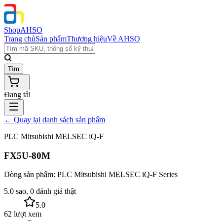
Shop
AHSO
Trang chủ
Sản phẩm
Thương hiệu
Về AHSO
Tìm
...
Đang tải
← Quay lại danh sách sản phẩm
PLC Mitsubishi MELSEC iQ-F
FX5U-80M
Dòng sản phẩm:
PLC Mitsubishi MELSEC iQ-F Series
5.0 sao, 0 đánh giá thật
5.0
62 lượt xem