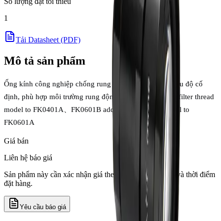
Số lượng đặt tối thiểu
1
Tải Datasheet (PDF)
Mô tả sản phẩm
Ống kính công nghiệp chống rung Chiopt FK series, khẩu độ cố
định, phù hợp môi trường rung động. | FK0401B adds a filter thread
model to FK0401A、FK0601B adds a filter thread model to
FK0601A
Giá bán
Liên hệ báo giá
Sản phẩm này cần xác nhận giá theo số lượng, tồn kho và thời điểm
đặt hàng.
Yêu cầu báo giá