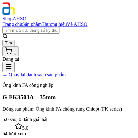
Shop
AHSO
Trang chủ
Sản phẩm
Thương hiệu
Về AHSO
Tìm
...
Đang tải
← Quay lại danh sách sản phẩm
Ống kính FA công nghiệp
G-FK3503A – 35mm
Dòng sản phẩm:
Ống kính FA chống rung Chiopt (FK series)
5.0 sao, 0 đánh giá thật
5.0
64 lượt xem