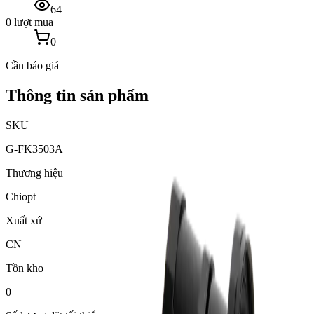
64
0 lượt mua
0
Cần báo giá
Thông tin sản phẩm
SKU
G-FK3503A
Thương hiệu
Chiopt
Xuất xứ
CN
Tồn kho
0