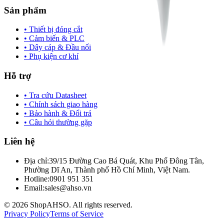
Sản phẩm
• Thiết bị đóng cắt
• Cảm biến & PLC
• Dây cáp & Đầu nối
• Phụ kiện cơ khí
Hỗ trợ
• Tra cứu Datasheet
• Chính sách giao hàng
• Bảo hành & Đổi trả
• Câu hỏi thường gặp
Liên hệ
Địa chỉ:
39/15 Đường Cao Bá Quát, Khu Phố Đông Tân,
Phường Dĩ An, Thành phố Hồ Chí Minh, Việt Nam.
Hotline:
0901 951 351
Email:
sales@ahso.vn
© 2026 ShopAHSO. All rights reserved.
Privacy Policy
Terms of Service