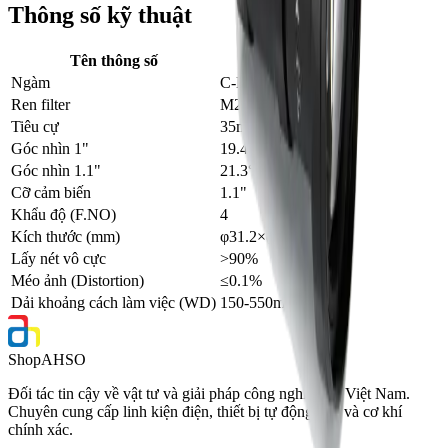
Thông số kỹ thuật
Tên thông số
Giá trị
Ngàm
C-Mount
Ren filter
M24×P0.5
Tiêu cự
35mm
Góc nhìn 1"
19.4°×14.6°
Góc nhìn 1.1"
21.3°×16.1°
Cỡ cảm biến
1.1"
Khẩu độ (F.NO)
4
Kích thước (mm)
φ31.2×(32.3-37.3)
Lấy nét vô cực
>90%
Méo ảnh (Distortion)
≤0.1%
Dải khoảng cách làm việc (WD)
150-550mm
Shop
AHSO
Đối tác tin cậy về vật tư và giải pháp công nghiệp tại Việt Nam.
Chuyên cung cấp linh kiện điện, thiết bị tự động hóa và cơ khí
chính xác.