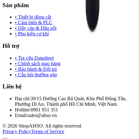
Sản phẩm
• Thiết bị đóng cắt
• Cảm biến & PLC
• Dây cáp & Đầu nối
• Phụ kiện cơ khí
Hỗ trợ
• Tra cứu Datasheet
• Chính sách giao hàng
• Bảo hành & Đổi trả
• Câu hỏi thường gặp
Liên hệ
Địa chỉ:
39/15 Đường Cao Bá Quát, Khu Phố Đông Tân,
Phường Dĩ An, Thành phố Hồ Chí Minh, Việt Nam.
Hotline:
0901 951 351
Email:
sales@ahso.vn
© 2026 ShopAHSO. All rights reserved.
Privacy Policy
Terms of Service