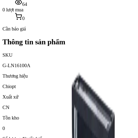
64
0 lượt mua
0
Cần báo giá
Thông tin sản phẩm
SKU
G-LN16100A
Thương hiệu
Chiopt
Xuất xứ
CN
Tồn kho
0