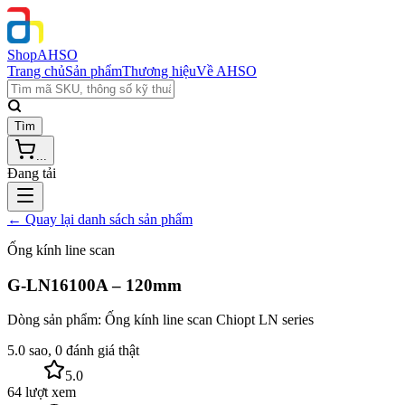
Shop
AHSO
Trang chủ
Sản phẩm
Thương hiệu
Về AHSO
Tìm
...
Đang tải
← Quay lại danh sách sản phẩm
Ống kính line scan
G-LN16100A – 120mm
Dòng sản phẩm:
Ống kính line scan Chiopt LN series
5.0 sao, 0 đánh giá thật
5.0
64 lượt xem