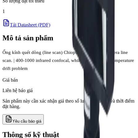
Số lượng đặt tối thiểu
1
Tải Datasheet (PDF)
Mô tả sản phẩm
Ống kính quét dòng (line scan) Chiopt LN series cho camera line
scan. | 400-1000 infrared confocal, while improving the temperature
drift problem
Giá bán
Liên hệ báo giá
Sản phẩm này cần xác nhận giá theo số lượng, tồn kho và thời điểm
đặt hàng.
Yêu cầu báo giá
Thông số kỹ thuật