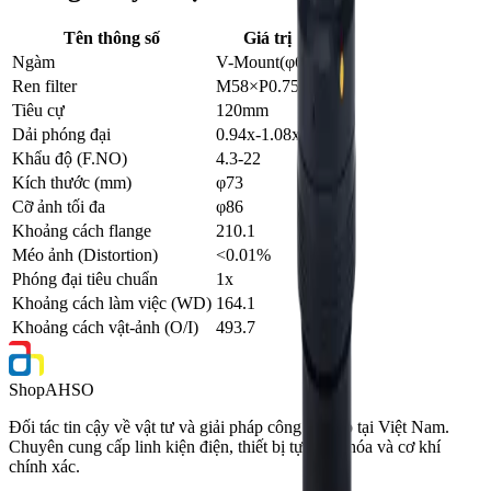
Tên thông số
Giá trị
Ngàm
V-Mount(φ64)
Ren filter
M58×P0.75
Tiêu cự
120mm
Dải phóng đại
0.94x-1.08x
Khẩu độ (F.NO)
4.3-22
Kích thước (mm)
φ73
Cỡ ảnh tối đa
φ86
Khoảng cách flange
210.1
Méo ảnh (Distortion)
<0.01%
Phóng đại tiêu chuẩn
1x
Khoảng cách làm việc (WD)
164.1
Khoảng cách vật-ảnh (O/I)
493.7
Shop
AHSO
Đối tác tin cậy về vật tư và giải pháp công nghiệp tại Việt Nam.
Chuyên cung cấp linh kiện điện, thiết bị tự động hóa và cơ khí
chính xác.