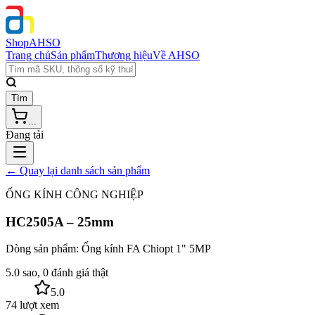
Shop
AHSO
Trang chủ
Sản phẩm
Thương hiệu
Về AHSO
Tìm
...
Đang tải
← Quay lại danh sách sản phẩm
ỐNG KÍNH CÔNG NGHIỆP
HC2505A – 25mm
Dòng sản phẩm:
Ống kính FA Chiopt 1" 5MP
5.0 sao, 0 đánh giá thật
5.0
74 lượt xem