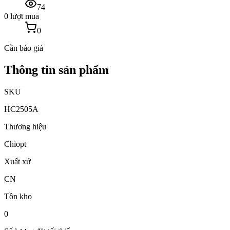
74
0 lượt mua
0
Cần báo giá
Thông tin sản phẩm
SKU
HC2505A
Thương hiệu
Chiopt
Xuất xứ
CN
Tồn kho
0