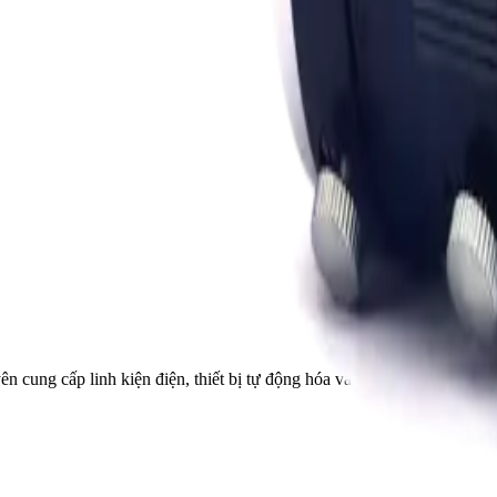
ên cung cấp linh kiện điện, thiết bị tự động hóa và cơ khí chính xác.