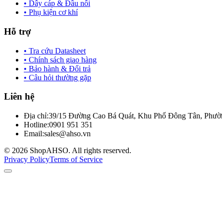
• Dây cáp & Đầu nối
• Phụ kiện cơ khí
Hỗ trợ
• Tra cứu Datasheet
• Chính sách giao hàng
• Bảo hành & Đổi trả
• Câu hỏi thường gặp
Liên hệ
Địa chỉ:
39/15 Đường Cao Bá Quát, Khu Phố Đông Tân, Phườn
Hotline:
0901 951 351
Email:
sales@ahso.vn
© 2026 ShopAHSO. All rights reserved.
Privacy Policy
Terms of Service