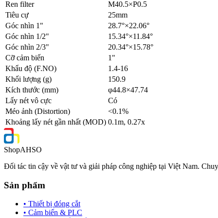
Ren filter
M40.5×P0.5
Tiêu cự
25mm
Góc nhìn 1"
28.7°×22.06°
Góc nhìn 1/2"
15.34°×11.84°
Góc nhìn 2/3"
20.34°×15.78°
Cỡ cảm biến
1"
Khẩu độ (F.NO)
1.4-16
Khối lượng (g)
150.9
Kích thước (mm)
φ44.8×47.74
Lấy nét vô cực
Có
Méo ảnh (Distortion)
<0.1%
Khoảng lấy nét gần nhất (MOD)
0.1m, 0.27x
Shop
AHSO
Đối tác tin cậy về vật tư và giải pháp công nghiệp tại Việt Nam. Chuy
Sản phẩm
• Thiết bị đóng cắt
• Cảm biến & PLC