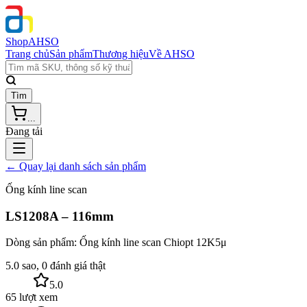
Shop
AHSO
Trang chủ
Sản phẩm
Thương hiệu
Về AHSO
Tìm
...
Đang tải
← Quay lại danh sách sản phẩm
Ống kính line scan
LS1208A – 116mm
Dòng sản phẩm:
Ống kính line scan Chiopt 12K5μ
5.0 sao, 0 đánh giá thật
5.0
65 lượt xem