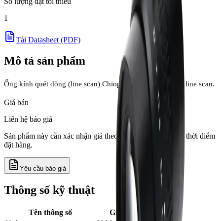
Số lượng đặt tối thiểu
1
Tải Datasheet (PDF)
Mô tả sản phẩm
Ống kính quét dòng (line scan) Chiopt 12K5μ cho camera line scan.
Giá bán
Liên hệ báo giá
Sản phẩm này cần xác nhận giá theo số lượng, tồn kho và thời điểm
đặt hàng.
Yêu cầu báo giá
Thông số kỹ thuật
Tên thông số
Giá trị