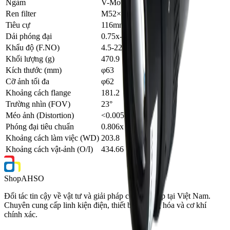
Ngàm
V-Mount(φ56)
Ren filter
M52×P0.75
Tiêu cự
116mm
Dải phóng đại
0.75x-0.85x
Khẩu độ (F.NO)
4.5-22
Khối lượng (g)
470.9
Kích thước (mm)
φ63
Cỡ ảnh tối đa
φ62
Khoảng cách flange
181.2
Trường nhìn (FOV)
23°
Méo ảnh (Distortion)
<0.005%
Phóng đại tiêu chuẩn
0.806x
Khoảng cách làm việc (WD)
203.8
Khoảng cách vật-ảnh (O/I)
434.66
Shop
AHSO
Đối tác tin cậy về vật tư và giải pháp công nghiệp tại Việt Nam.
Chuyên cung cấp linh kiện điện, thiết bị tự động hóa và cơ khí
chính xác.