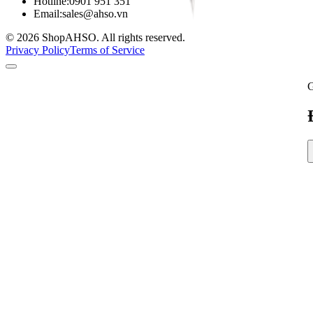
Hotline:
0901 951 351
Email:
sales@ahso.vn
© 2026 ShopAHSO. All rights reserved.
Privacy Policy
Terms of Service
G