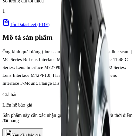
Số lượng đặt tối thiểu
1
Tải Datasheet (PDF)
Mô tả sản phẩm
Ống kính quét dòng (line scan) Chiopt 8K5μ cho camera line scan. |
MC Series B: Lens Interface M58×P0.75, Flange Distance 11.48 C
Series: Lens Interface M72×P0.75, Flange Distance 12 D2 Series:
Lens Interface M42×P1.0, Flange Distance 12 F Series: Lens
Interface F-Mount, Flange Distance 46.5
Giá bán
Liên hệ báo giá
Sản phẩm này cần xác nhận giá theo số lượng, tồn kho và thời điểm
đặt hàng.
Yêu cầu báo giá