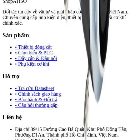
Shop
AHSO
Đối tác tin cậy về vật tư và giải pháp công nghiệp tại Việt Nam.
Chuyên cung cấp linh kiện điện, thiết bị tự động hóa và cơ khí
chính xác.
Sản phẩm
• Thiết bị đóng cắt
• Cảm biến & PLC
• Dây cáp & Đầu nối
• Phụ kiện cơ khí
Hỗ trợ
• Tra cứu Datasheet
• Chính sách giao hàng
• Bảo hành & Đổi trả
• Câu hỏi thường gặp
Liên hệ
Địa chỉ:
39/15 Đường Cao Bá Quát, Khu Phố Đông Tân,
Phường Dĩ An, Thành phố Hồ Chí Minh, Việt Nam.