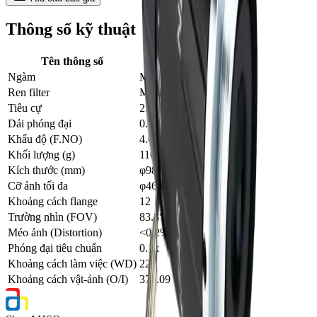
Thông số kỹ thuật
Tên thông số
Giá trị
Ngàm
M58×P0.75
Ren filter
M95×P1.0
Tiêu cự
25mm
Dải phóng đại
0.001x-0.2x
Khẩu độ (F.NO)
4.0-22
Khối lượng (g)
1100
Kích thước (mm)
φ98×139.09
Cỡ ảnh tối đa
φ46
Khoảng cách flange
12
Trường nhìn (FOV)
83.8°(D)
Méo ảnh (Distortion)
<0.2%
Phóng đại tiêu chuẩn
0.1x
Khoảng cách làm việc (WD)
220
Khoảng cách vật-ảnh (O/I)
371.09