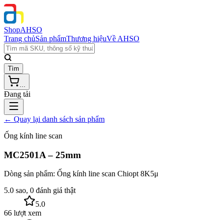
Shop
AHSO
Trang chủ
Sản phẩm
Thương hiệu
Về AHSO
Tìm
...
Đang tải
← Quay lại danh sách sản phẩm
Ống kính line scan
MC2501A – 25mm
Dòng sản phẩm:
Ống kính line scan Chiopt 8K5μ
5.0 sao, 0 đánh giá thật
5.0
66 lượt xem