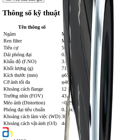
Thông số kỹ thuật
Tên thông số
Giá trị
Ngàm
M58×P0.75
Ren filter
M62×P0.75
Tiêu cự
50mm
Dải phóng đại
0.02x-0.5x
Khẩu độ (F.NO)
3.6-22
Khối lượng (g)
717.38
Kích thước (mm)
φ65×(132-152.7)
Cỡ ảnh tối đa
φ46
Khoảng cách flange
12
Trường nhìn (FOV)
43.4°(D)
Méo ảnh (Distortion)
<0.2%
Phóng đại tiêu chuẩn
0.16x
Khoảng cách làm việc (WD)
300
Khoảng cách vật-ảnh (O/I)
444