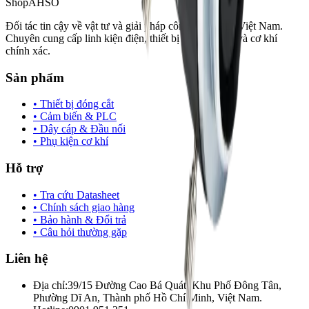
Shop
AHSO
Đối tác tin cậy về vật tư và giải pháp công nghiệp tại Việt Nam.
Chuyên cung cấp linh kiện điện, thiết bị tự động hóa và cơ khí
chính xác.
Sản phẩm
• Thiết bị đóng cắt
• Cảm biến & PLC
• Dây cáp & Đầu nối
• Phụ kiện cơ khí
Hỗ trợ
• Tra cứu Datasheet
• Chính sách giao hàng
• Bảo hành & Đổi trả
• Câu hỏi thường gặp
Liên hệ
Địa chỉ:
39/15 Đường Cao Bá Quát, Khu Phố Đông Tân,
Phường Dĩ An, Thành phố Hồ Chí Minh, Việt Nam.