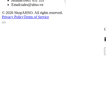
Hotline:
0901 951 351
Email:
sales@ahso.vn
© 2026 ShopAHSO. All rights reserved.
Privacy Policy
Terms of Service
G