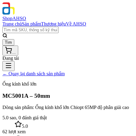
Shop
AHSO
Trang chủ
Sản phẩm
Thương hiệu
Về AHSO
Tìm
...
Đang tải
← Quay lại danh sách sản phẩm
Ống kính khổ lớn
MC5001A – 50mm
Dòng sản phẩm:
Ống kính khổ lớn Chiopt 65MP độ phân giải cao
5.0 sao, 0 đánh giá thật
5.0
62 lượt xem