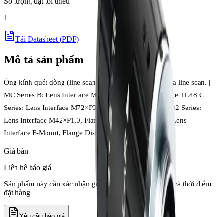
Số lượng đặt tối thiểu
1
Tải Datasheet (PDF)
Mô tả sản phẩm
Ống kính quét dòng (line scan) Chiopt 8K5μ cho camera line scan. |
MC Series B: Lens Interface M58×P0.75, Flange Distance 11.48 C
Series: Lens Interface M72×P0.75, Flange Distance 12 D2 Series:
Lens Interface M42×P1.0, Flange Distance 12 F Series: Lens
Interface F-Mount, Flange Distance 46.5
Giá bán
Liên hệ báo giá
Sản phẩm này cần xác nhận giá theo số lượng, tồn kho và thời điểm
đặt hàng.
Yêu cầu báo giá