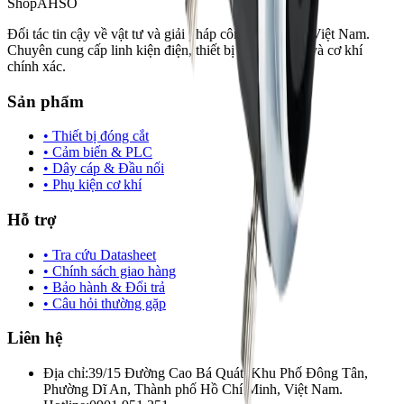
Shop
AHSO
Đối tác tin cậy về vật tư và giải pháp công nghiệp tại Việt Nam.
Chuyên cung cấp linh kiện điện, thiết bị tự động hóa và cơ khí
chính xác.
Sản phẩm
• Thiết bị đóng cắt
• Cảm biến & PLC
• Dây cáp & Đầu nối
• Phụ kiện cơ khí
Hỗ trợ
• Tra cứu Datasheet
• Chính sách giao hàng
• Bảo hành & Đổi trả
• Câu hỏi thường gặp
Liên hệ
Địa chỉ:
39/15 Đường Cao Bá Quát, Khu Phố Đông Tân,
Phường Dĩ An, Thành phố Hồ Chí Minh, Việt Nam.