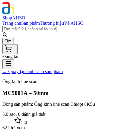
Shop
AHSO
Trang chủ
Sản phẩm
Thương hiệu
Về AHSO
Tìm
...
Đang tải
← Quay lại danh sách sản phẩm
Ống kính line scan
MC5001A – 50mm
Dòng sản phẩm:
Ống kính line scan Chiopt 8K5μ
5.0 sao, 0 đánh giá thật
5.0
62 lượt xem