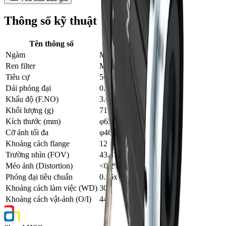
Thông số kỹ thuật
Tên thông số
Giá trị
Ngàm
M58×P0.75
Ren filter
M62×P0.75
Tiêu cự
50mm
Dải phóng đại
0.02x-0.5x
Khẩu độ (F.NO)
3.6-22
Khối lượng (g)
717.38
Kích thước (mm)
φ65×(132-152.7)
Cỡ ảnh tối đa
φ46
Khoảng cách flange
12
Trường nhìn (FOV)
43.4°(D)
Méo ảnh (Distortion)
<0.2%
Phóng đại tiêu chuẩn
0.16x
Khoảng cách làm việc (WD)
300
Khoảng cách vật-ảnh (O/I)
444