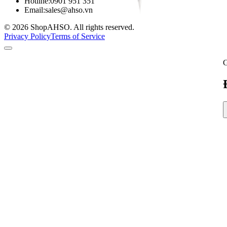
Hotline:
0901 951 351
Email:
sales@ahso.vn
© 2026 ShopAHSO. All rights reserved.
Privacy Policy
Terms of Service
G