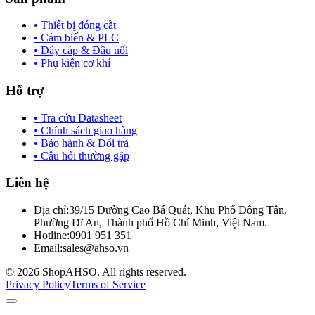
• Thiết bị đóng cắt
• Cảm biến & PLC
• Dây cáp & Đầu nối
• Phụ kiện cơ khí
Hỗ trợ
• Tra cứu Datasheet
• Chính sách giao hàng
• Bảo hành & Đổi trả
• Câu hỏi thường gặp
Liên hệ
Địa chỉ:
39/15 Đường Cao Bá Quát, Khu Phố Đông Tân,
Phường Dĩ An, Thành phố Hồ Chí Minh, Việt Nam.
Hotline:
0901 951 351
Email:
sales@ahso.vn
© 2026 ShopAHSO. All rights reserved.
Privacy Policy
Terms of Service