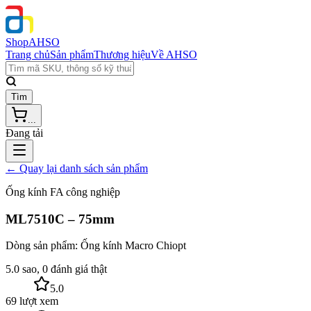
Shop
AHSO
Trang chủ
Sản phẩm
Thương hiệu
Về AHSO
Tìm
...
Đang tải
← Quay lại danh sách sản phẩm
Ống kính FA công nghiệp
ML7510C – 75mm
Dòng sản phẩm:
Ống kính Macro Chiopt
5.0 sao, 0 đánh giá thật
5.0
69 lượt xem