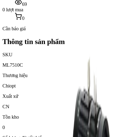
69
0 lượt mua
0
Cần báo giá
Thông tin sản phẩm
SKU
ML7510C
Thương hiệu
Chiopt
Xuất xứ
CN
Tồn kho
0