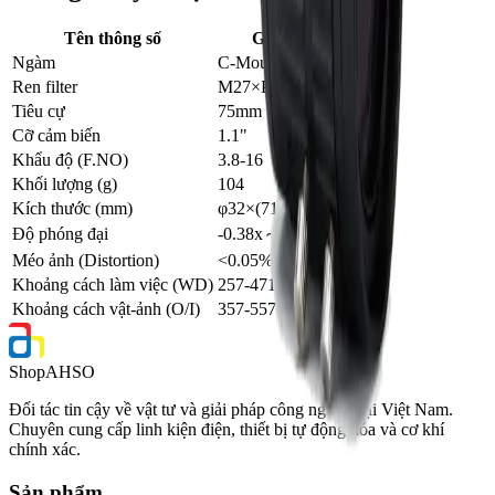
Tên thông số
Giá trị
Ngàm
C-Mount
Ren filter
M27×P0.5
Tiêu cự
75mm
Cỡ cảm biến
1.1"
Khẩu độ (F.NO)
3.8-16
Khối lượng (g)
104
Kích thước (mm)
φ32×(71.2-86.2)
Độ phóng đại
-0.38x～-0.18x
Méo ảnh (Distortion)
<0.05%
Khoảng cách làm việc (WD)
257-471
Khoảng cách vật-ảnh (O/I)
357-557
Shop
AHSO
Đối tác tin cậy về vật tư và giải pháp công nghiệp tại Việt Nam.
Chuyên cung cấp linh kiện điện, thiết bị tự động hóa và cơ khí
chính xác.
Sản phẩm