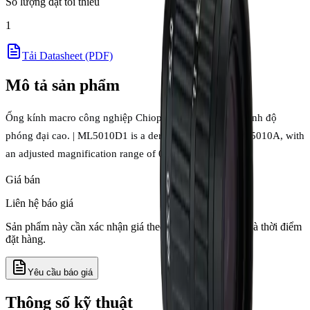
Số lượng đặt tối thiểu
1
Tải Datasheet (PDF)
Mô tả sản phẩm
Ống kính macro công nghiệp Chiopt cho kiểm tra cận cảnh độ
phóng đại cao. | ML5010D1 is a derivative model of ML5010A, with
an adjusted magnification range of 0.4x to 0.7x.
Giá bán
Liên hệ báo giá
Sản phẩm này cần xác nhận giá theo số lượng, tồn kho và thời điểm
đặt hàng.
Yêu cầu báo giá
Thông số kỹ thuật