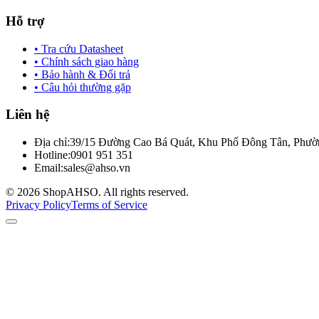
Hỗ trợ
• Tra cứu Datasheet
• Chính sách giao hàng
• Bảo hành & Đổi trả
• Câu hỏi thường gặp
Liên hệ
Địa chỉ:
39/15 Đường Cao Bá Quát, Khu Phố Đông Tân, Phườn
Hotline:
0901 951 351
Email:
sales@ahso.vn
© 2026 ShopAHSO. All rights reserved.
Privacy Policy
Terms of Service