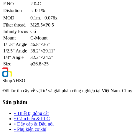
F.NO
2.0-C
Distortion
﹤0.1%
MOD
0.1m、0.076x
Filter thread
M25.5×P0.5
Infinity focus
Có
Mount
C-Mount
1/1.8" Angle
46.8°×36°
1/2.5" Angle
38.2°×29.11°
1/3" Angle
32.2°×24.5°
Size
φ26.8×25
Shop
AHSO
Đối tác tin cậy về vật tư và giải pháp công nghiệp tại Việt Nam. Chuy
Sản phẩm
• Thiết bị đóng cắt
• Cảm biến & PLC
• Dây cáp & Đầu nối
• Phụ kiện cơ khí