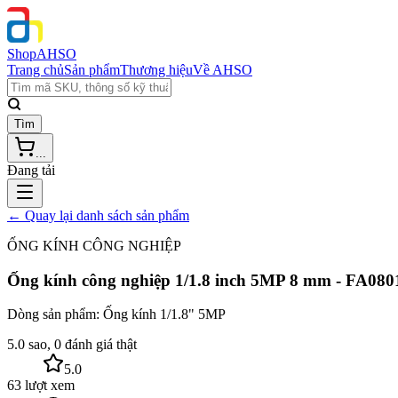
Shop
AHSO
Trang chủ
Sản phẩm
Thương hiệu
Về AHSO
Tìm
...
Đang tải
← Quay lại danh sách sản phẩm
ỐNG KÍNH CÔNG NGHIỆP
Ống kính công nghiệp 1/1.8 inch 5MP 8 mm - FA08
Dòng sản phẩm:
Ống kính 1/1.8" 5MP
5.0 sao, 0 đánh giá thật
5.0
63 lượt xem