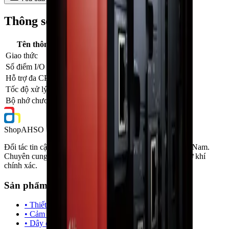
Thông số kỹ thuật
Tên thông số
Giá trị
Giao thức
CC-Link IE Field, Ethernet
Số điểm I/O
Tối đa 4,096
Hỗ trợ đa CPU
Tối đa 4 CPU/rack
Tốc độ xử lý
1.9 ns/step
Bộ nhớ chương trình
120K steps
Shop
AHSO
Đối tác tin cậy về vật tư và giải pháp công nghiệp tại Việt Nam.
Chuyên cung cấp linh kiện điện, thiết bị tự động hóa và cơ khí
chính xác.
Sản phẩm
• Thiết bị đóng cắt
• Cảm biến & PLC
• Dây cáp & Đầu nối