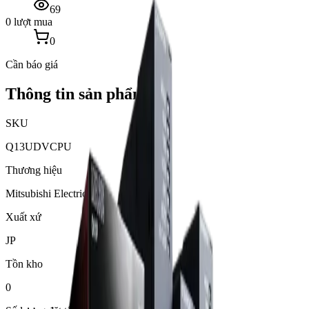
69
0 lượt mua
0
Cần báo giá
Thông tin sản phẩm
SKU
Q13UDVCPU
Thương hiệu
Mitsubishi Electric
Xuất xứ
JP
Tồn kho
0