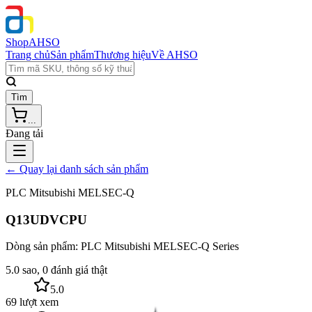
Shop
AHSO
Trang chủ
Sản phẩm
Thương hiệu
Về AHSO
Tìm
...
Đang tải
← Quay lại danh sách sản phẩm
PLC Mitsubishi MELSEC-Q
Q13UDVCPU
Dòng sản phẩm:
PLC Mitsubishi MELSEC-Q Series
5.0 sao, 0 đánh giá thật
5.0
69 lượt xem