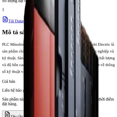
Số lượng đặt tối thiểu
1
Tải Datasheet (PDF)
Mô tả sản phẩm
PLC Mitsubishi MELSEC-Q Series thương hiệu Mitsubishi Electric là
sản phẩm chất lượng cao phục vụ cho các ứng dụng công nghiệp và
kỹ thuật. Sản phẩm được nhập khẩu chính hãng, đảm bảo chất lượng
và độ bền cao. Liên hệ với chúng tôi để được tư vấn chi tiết về thông
số kỹ thuật và ứng dụng phù hợp với nhu cầu của bạn.
Giá bán
Liên hệ báo giá
Sản phẩm này cần xác nhận giá theo số lượng, tồn kho và thời điểm
đặt hàng.
Yêu cầu báo giá