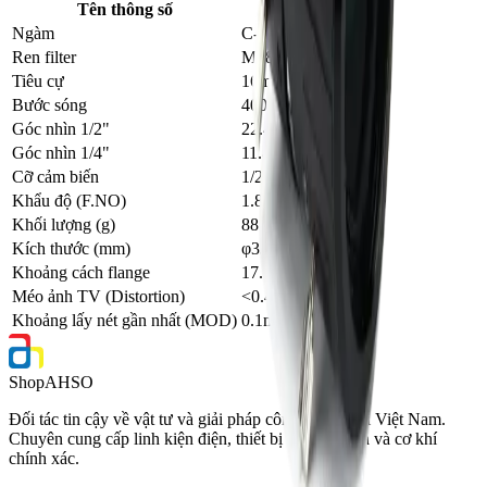
Tên thông số
Giá trị
Ngàm
C-Mount
Ren filter
M28.5×P0.5
Tiêu cự
16mm
Bước sóng
400-1700nm
Góc nhìn 1/2"
22.44°×17.98°
Góc nhìn 1/4"
11.48°×9.1°
Cỡ cảm biến
1/2"
Khẩu độ (F.NO)
1.8-16
Khối lượng (g)
88
Kích thước (mm)
φ33.5×44.65
Khoảng cách flange
17.526
Méo ảnh TV (Distortion)
<0.4%
Khoảng lấy nét gần nhất (MOD)
0.1m, 0.141x
Shop
AHSO
Đối tác tin cậy về vật tư và giải pháp công nghiệp tại Việt Nam.
Chuyên cung cấp linh kiện điện, thiết bị tự động hóa và cơ khí
chính xác.