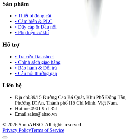
Sản phẩm
• Thiết bị đóng cắt
• Cảm biến & PLC
• Dây cáp & Đầu nối
• Phụ kiện cơ khí
Hỗ trợ
• Tra cứu Datasheet
• Chính sách giao hàng
• Bảo hành & Đổi trả
• Câu hỏi thường gặp
Liên hệ
Địa chỉ:
39/15 Đường Cao Bá Quát, Khu Phố Đông Tân,
Phường Dĩ An, Thành phố Hồ Chí Minh, Việt Nam.
Hotline:
0901 951 351
Email:
sales@ahso.vn
© 2026 ShopAHSO. All rights reserved.
Privacy Policy
Terms of Service