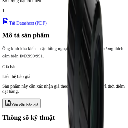
Số lượng đặt tối thiểu
1
Tải Datasheet (PDF)
Mô tả sản phẩm
Ống kính khả kiến – cận hồng ngoại (VIS-NIR) Chiopt, tương thích
cảm biến IMX990/991.
Giá bán
Liên hệ báo giá
Sản phẩm này cần xác nhận giá theo số lượng, tồn kho và thời điểm
đặt hàng.
Yêu cầu báo giá
Thông số kỹ thuật