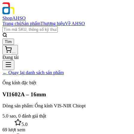
Shop
AHSO
Trang chủ
Sản phẩm
Thương hiệu
Về AHSO
Tìm
...
Đang tải
← Quay lại danh sách sản phẩm
Ống kính đặc biệt
VI1602A – 16mm
Dòng sản phẩm:
Ống kính VIS-NIR Chiopt
5.0 sao, 0 đánh giá thật
5.0
69 lượt xem